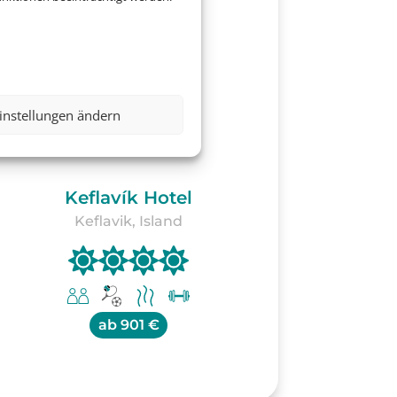
instellungen ändern
Keflavík Hotel
Keflavik, Island
ab
901 €