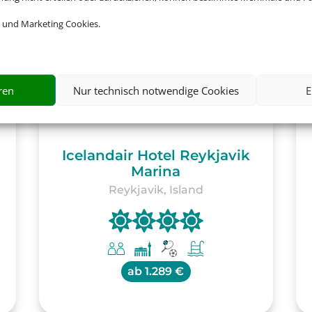
 und Marketing Cookies.
ren
Nur technisch notwendige Cookies
E
Icelandair Hotel Reykjavik
Marina
Reykjavik, Island
ab
1.289 €