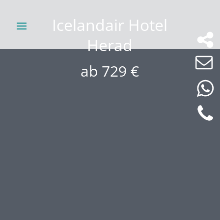
Icelandair Hotel
Herad
ab 729 €