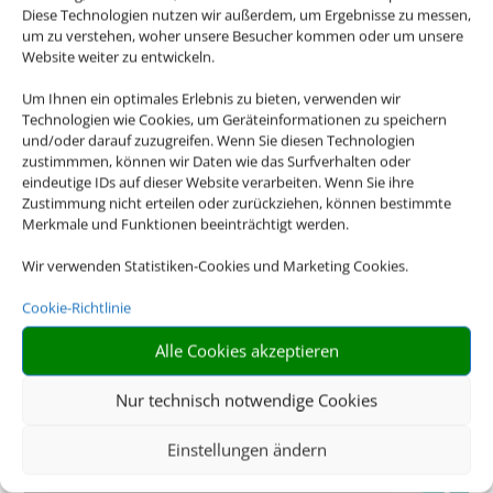
Die Abwicklung der Buchung übernimmt Schmetterling
Diese Technologien nutzen wir außerdem, um Ergebnisse zu messen,
um zu verstehen, woher unsere Besucher kommen oder um unsere
International GmbH & Co.KG im Auftrag des
Website weiter zu entwickeln.
Webseiteninhabers.
Um Ihnen ein optimales Erlebnis zu bieten, verwenden wir
Technologien wie Cookies, um Geräteinformationen zu speichern
und/oder darauf zuzugreifen. Wenn Sie diesen Technologien
zustimmmen, können wir Daten wie das Surfverhalten oder
eindeutige IDs auf dieser Website verarbeiten. Wenn Sie ihre
Zustimmung nicht erteilen oder zurückziehen, können bestimmte
Merkmale und Funktionen beeinträchtigt werden.
Wir verwenden Statistiken-Cookies und Marketing Cookies.
Cookie-Richtlinie
Alle Cookies akzeptieren
Öffnungszeiten
Nur technisch notwendige Cookies
Einstellungen ändern
Kontakt