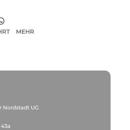
HRT
MEHR
r Nordstadt UG
 43a