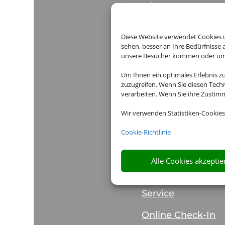
Dienstag:
12:00
Mittwoch:
12:00
Diese Website verwendet Cookies u
Donnerstag:
12:0
sehen, besser an Ihre Bedürfnisse
unsere Besucher kommen oder um u
Freitag:
12:00
Um Ihnen ein optimales Erlebnis z
zuzugreifen. Wenn Sie diesen Tech
Samstag:
Gesc
verarbeiten. Wenn Sie ihre Zusti
Sonntag:
Gesc
Wir verwenden Statistiken-Cookies
Zusätzliche Beratung
Cookie-Richtlinie
Alle Cookies akzeptie
Hilfe & Servi
Service
Online Check-In