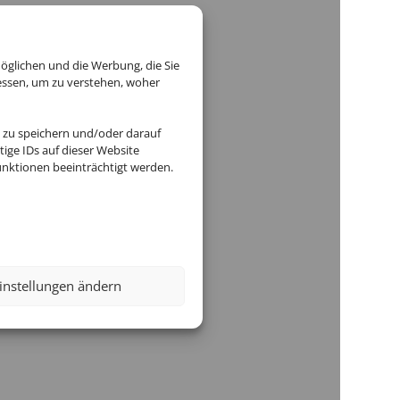
raunschweig
öglichen und die Werbung, die Sie
essen, um zu verstehen, woher
 zu speichern und/oder darauf
center-nordstadt.de
ige IDs auf dieser Website
nktionen beeinträchtigt werden.
480
instellungen ändern