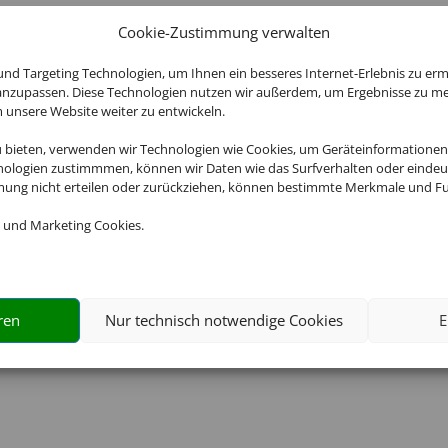
-
18:00
Cookie-Zustimmung verwalten
D-38106 B
-
18:00
nd Targeting Technologien, um Ihnen ein besseres Internet-Erlebnis zu erm
0
-
18:00
 anzupassen. Diese Technologien nutzen wir außerdem, um Ergebnisse zu m
nsere Website weiter zu entwickeln.
E-Mail
-
18:00
u bieten, verwenden wir Technologien wie Cookies, um Geräteinformationen
info@reise
nologien zustimmmen, können wir Daten wie das Surfverhalten oder eindeut
hlossen
mmung nicht erteilen oder zurückziehen, können bestimmte Merkmale und Fu
hlossen
Telefon
 und Marketing Cookies.
0531-22501
stermine nach Vereinbarung
ren
Nur technisch notwendige Cookies
E
ce