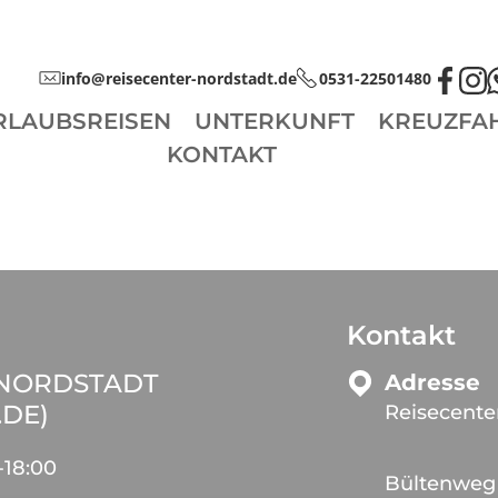
info@reisecenter-nordstadt.de
0531-22501480
RLAUBSREISEN
UNTERKUNFT
KREUZFA
KONTAKT
Kontakt
 NORDSTADT
Adresse
.DE)
Reisecente
-
18:00
Bültenweg