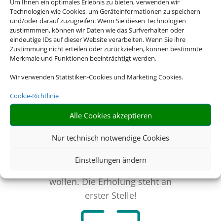
Um Ihnen ein optimales Erlebnis zu bieten, verwenden wir
Technologien wie Cookies, um Geräteinformationen zu speichern
Günstiger Preis
und/oder darauf zuzugreifen. Wenn Sie diesen Technologien
Bei längeren Reisen ist ein
zustimmmen, können wir Daten wie das Surfverhalten oder
eindeutige IDs auf dieser Website verarbeiten. Wenn Sie ihre
Feriendomizil oft wesentlich
Zustimmung nicht erteilen oder zurückziehen, können bestimmte
preiswerter als ein Hotel.
Merkmale und Funktionen beeinträchtigt werden.
Wir verwenden Statistiken-Cookies und Marketing Cookies.
Cookie-Richtlinie
Alle Cookies akzeptieren
Flexibilität
Nur technisch notwendige Cookies
Gestalten Sie Ihren
Einstellungen ändern
Tagesablauf, wie Sie es
wollen. Die Erholung steht an
erster Stelle!